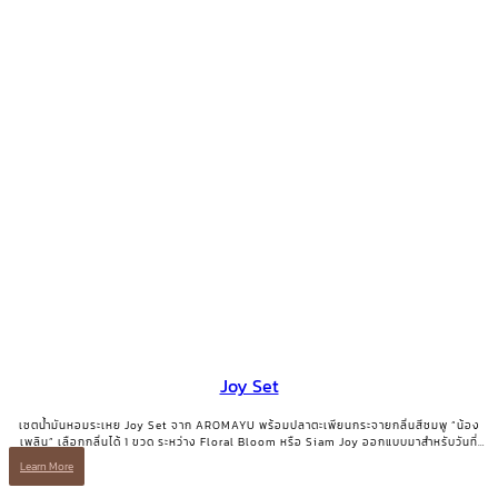
Joy Set
เซตน้ำมันหอมระเหย Joy Set จาก AROMAYU พร้อมปลาตะเพียนกระจายกลิ่นสีชมพู “น้อง
เพลิน” เลือกกลิ่นได้ 1 ขวด ระหว่าง Floral Bloom หรือ Siam Joy ออกแบบมาสำหรับวันที่
ต้องการเติมพลังบวกและรอยยิ้มกลับคืนมา
Learn More