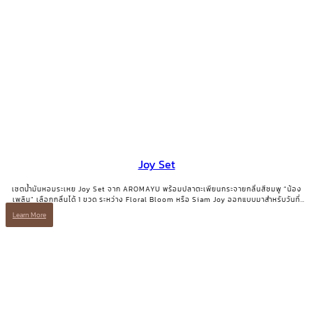
Joy Set
เซตน้ำมันหอมระเหย Joy Set จาก AROMAYU พร้อมปลาตะเพียนกระจายกลิ่นสีชมพู “น้อง
เพลิน” เลือกกลิ่นได้ 1 ขวด ระหว่าง Floral Bloom หรือ Siam Joy ออกแบบมาสำหรับวันที่
ต้องการเติมพลังบวกและรอยยิ้มกลับคืนมา
Learn More