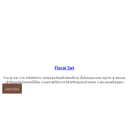
Floral Set
Floral Set จาก AROMAYU เซตของขวัญพรีเมียมที่รวม น้ำมันหอมระเหย Uplift & Renew
เข้ากับแจกันช่อดอกไม้โสน งานคราฟท์มือจากวิสาหกิจชุมชนบ้านกรด จ.พระนครศรีอยุธยา
ของขวัญที่มีทั้งความสวยงามและเรื่องเล่าที่มีความหมาย
Learn More