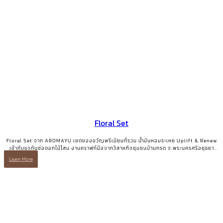
Floral Set
Floral Set จาก AROMAYU เซตของขวัญพรีเมียมที่รวม น้ำมันหอมระเหย Uplift & Renew
เข้ากับแจกันช่อดอกไม้โสน งานคราฟท์มือจากวิสาหกิจชุมชนบ้านกรด จ.พระนครศรีอยุธยา
ของขวัญที่มีทั้งความสวยงามและเรื่องเล่าที่มีความหมาย
Learn More