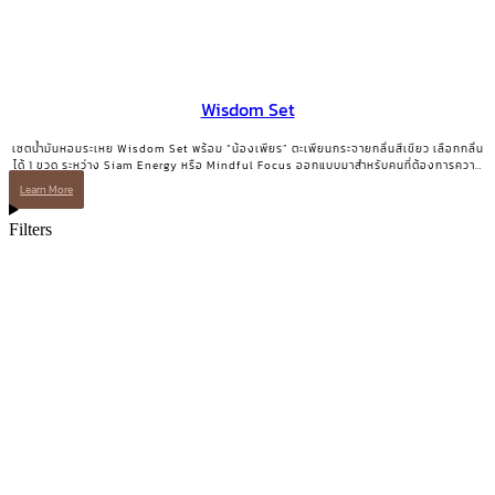
Wisdom Set
เซตน้ำมันหอมระเหย Wisdom Set พร้อม “น้องเพียร” ตะเพียนกระจายกลิ่นสีเขียว เลือกกลิ่น
ได้ 1 ขวด ระหว่าง Siam Energy หรือ Mindful Focus ออกแบบมาสำหรับคนที่ต้องการความ
ชัดเจนและพลังโฟกัส
Learn More
Filters