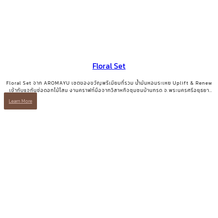
Floral Set
Floral Set จาก AROMAYU เซตของขวัญพรีเมียมที่รวม น้ำมันหอมระเหย Uplift & Renew
เข้ากับแจกันช่อดอกไม้โสน งานคราฟท์มือจากวิสาหกิจชุมชนบ้านกรด จ.พระนครศรีอยุธยา
ของขวัญที่มีทั้งความสวยงามและเรื่องเล่าที่มีความหมาย
Learn More