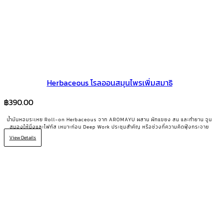
Herbaceous โรลออนสมุนไพรเพิ่มสมาธิ
฿
390.00
น้ำมันหอมระเหย Roll-on Herbaceous จาก AROMAYU ผสาน ผักแขยง สน และกำยาน จูน
สมองให้นิ่งและโฟกัส เหมาะก่อน Deep Work ประชุมสำคัญ หรือช่วงที่ความคิดฟุ้งกระจาย
View Details