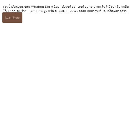
เซตน้ำมันหอมระเหย Wisdom Set พร้อม “น้องเพียร” ตะเพียนกระจายกลิ่นสีเขียว เลือกกลิ่น
ได้ 1 ขวด ระหว่าง Siam Energy หรือ Mindful Focus ออกแบบมาสำหรับคนที่ต้องการความ
ชัดเจนและพลังโฟกัส
Learn More