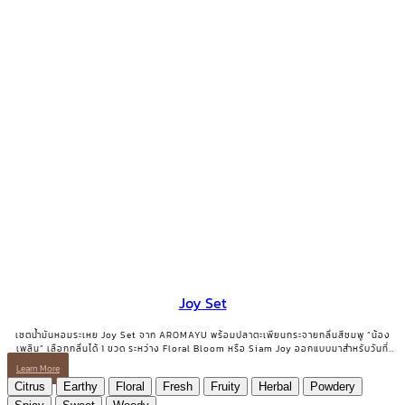
Joy Set
เซตน้ำมันหอมระเหย Joy Set จาก AROMAYU พร้อมปลาตะเพียนกระจายกลิ่นสีชมพู “น้อง
เพลิน” เลือกกลิ่นได้ 1 ขวด ระหว่าง Floral Bloom หรือ Siam Joy ออกแบบมาสำหรับวันที่
ต้องการเติมพลังบวกและรอยยิ้มกลับคืนมา
Learn More
Citrus
Earthy
Floral
Fresh
Fruity
Herbal
Powdery