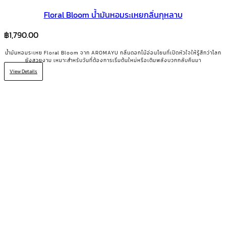
Floral Bloom น้ำมันหอมระเหยกลิ่นกุหลาบ
฿
1,790.00
น้ำมันหอมระเหย Floral Bloom จาก AROMAYU กลิ่นดอกไม้อ่อนโยนที่เปิดหัวใจให้รู้สึกว่าโลก
ยังสวยงาม เหมาะสำหรับวันที่ต้องการเริ่มต้นใหม่หรือเติมพลังบวกกลับคืนมา
View Details