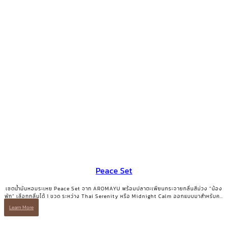
Peace Set
เซตน้ำมันหอมระเหย Peace Set จาก AROMAYU พร้อมปลาตะเพียนกระจายกลิ่นสีม่วง “น้อง
พัก” เลือกกลิ่นได้ 1 ขวด ระหว่าง Thai Serenity หรือ Midnight Calm ออกแบบมาสำหรับคน
ที่ต้องการการพักอย่างแท้จริง
Learn More