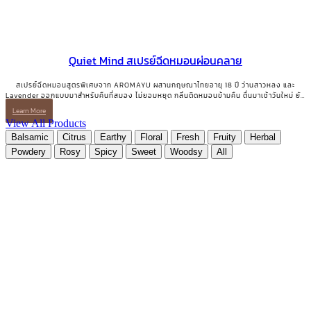
Quiet Mind สเปรย์ฉีดหมอนผ่อนคลาย
สเปรย์ฉีดหมอนสูตรพิเศษจาก AROMAYU ผสานกฤษณาไทยอายุ 18 ปี ว่านสาวหลง และ
Lavender ออกแบบมาสำหรับคืนที่สมอง ไม่ยอมหยุด กลิ่นติดหมอนข้ามคืน ตื่นมาเช้าวันใหม่ ยัง
ได้กลิ่นจางๆ อยู่ QUIET MIND Pillow & Linen Mist | สเปรย์ฉีดหมอนและผ้าปูที่นอน 10
Learn More
ml.
View All Products
Balsamic
Citrus
Earthy
Floral
Fresh
Fruity
Herbal
Powdery
Rosy
Spicy
Sweet
Woodsy
All