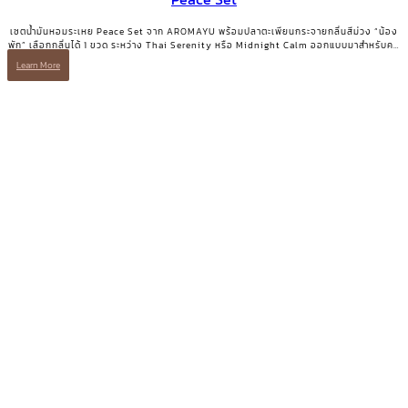
เซตน้ำมันหอมระเหย Peace Set จาก AROMAYU พร้อมปลาตะเพียนกระจายกลิ่นสีม่วง “น้อง
พัก” เลือกกลิ่นได้ 1 ขวด ระหว่าง Thai Serenity หรือ Midnight Calm ออกแบบมาสำหรับคน
ที่ต้องการการพักอย่างแท้จริง
Learn More