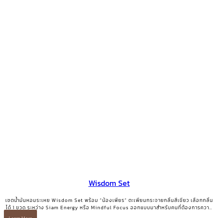
Wisdom Set
เซตน้ำมันหอมระเหย Wisdom Set พร้อม “น้องเพียร” ตะเพียนกระจายกลิ่นสีเขียว เลือกกลิ่น
ได้ 1 ขวด ระหว่าง Siam Energy หรือ Mindful Focus ออกแบบมาสำหรับคนที่ต้องการความ
ชัดเจนและพลังโฟกัส