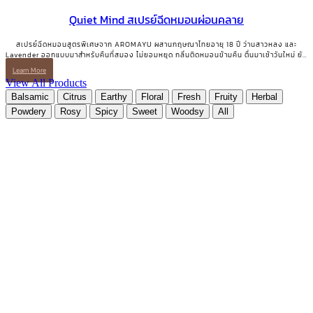
Quiet Mind สเปรย์ฉีดหมอนผ่อนคลาย
สเปรย์ฉีดหมอนสูตรพิเศษจาก AROMAYU ผสานกฤษณาไทยอายุ 18 ปี ว่านสาวหลง และ
Lavender ออกแบบมาสำหรับคืนที่สมอง ไม่ยอมหยุด กลิ่นติดหมอนข้ามคืน ตื่นมาเช้าวันใหม่ ยัง
ได้กลิ่นจางๆ อยู่ QUIET MIND Pillow & Linen Mist | สเปรย์ฉีดหมอนและผ้าปูที่นอน 10
Learn More
ml.
View All Products
Balsamic
Citrus
Earthy
Floral
Fresh
Fruity
Herbal
Powdery
Rosy
Spicy
Sweet
Woodsy
All