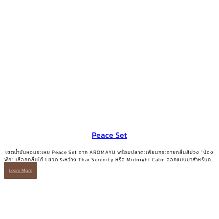
Peace Set
เซตน้ำมันหอมระเหย Peace Set จาก AROMAYU พร้อมปลาตะเพียนกระจายกลิ่นสีม่วง “น้อง
พัก” เลือกกลิ่นได้ 1 ขวด ระหว่าง Thai Serenity หรือ Midnight Calm ออกแบบมาสำหรับคน
ที่ต้องการการพักอย่างแท้จริง
Learn More