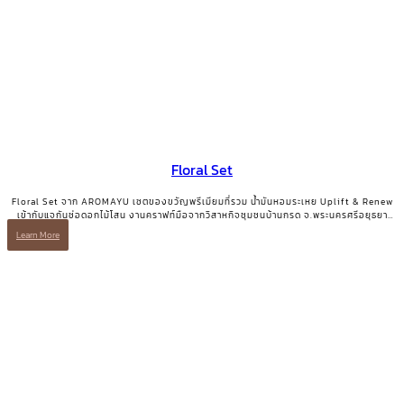
Floral Set
Floral Set จาก AROMAYU เซตของขวัญพรีเมียมที่รวม น้ำมันหอมระเหย Uplift & Renew
เข้ากับแจกันช่อดอกไม้โสน งานคราฟท์มือจากวิสาหกิจชุมชนบ้านกรด จ.พระนครศรีอยุธยา
ของขวัญที่มีทั้งความสวยงามและเรื่องเล่าที่มีความหมาย
Learn More