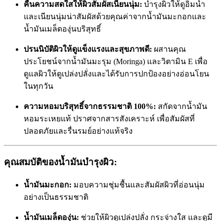
คืนความสดใสให้ผิวสัมผัสเนียนนุ่ม:
บำรุงผิวให้ดูอิ่มน้ำ
และเนียนนุ่มน่าสัมผัสด้วยคุณค่าจากน้ำมันมะกอกและ
น้ำมันเมล็ดองุ่นบริสุทธิ์
ปรนนิบัติผิวให้ดูแข็งแรงและสุขภาพดี:
ผสานคุณ
ประโยชน์จากน้ำมันมะรุม (Moringa) และวิตามิน E เพื่อ
ดูแลผิวให้ดูเปล่งปลั่งและได้รับการปกป้องอย่างอ่อนโยน
ในทุกวัน
ความหอมบริสุทธิ์จากธรรมชาติ 100%:
สกัดจากน้ำมัน
หอมระเหยแท้ ปราศจากสารสังเคราะห์ เพื่อสัมผัสที่
ปลอดภัยและรื่นรมย์อย่างแท้จริง
คุณสมบัติของน้ำมันบำรุงผิว:
น้ำมันมะกอก:
มอบความชุ่มชื้นและสัมผัสผิวที่อ่อนนุ่ม
อย่างเป็นธรรมชาติ
น้ำมันเมล็ดองุ่น:
ช่วยให้ผิวดูเปล่งปลั่ง กระจ่างใส และดูมี