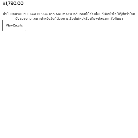
฿
1,790.00
น้ำมันหอมระเหย Floral Bloom จาก AROMAYU กลิ่นดอกไม้อ่อนโยนที่เปิดหัวใจให้รู้สึกว่าโลก
ยังสวยงาม เหมาะสำหรับวันที่ต้องการเริ่มต้นใหม่หรือเติมพลังบวกกลับคืนมา
View Details