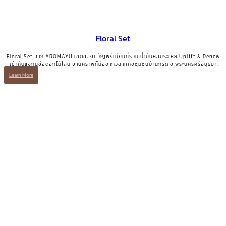
Floral Set
Floral Set จาก AROMAYU เซตของขวัญพรีเมียมที่รวม น้ำมันหอมระเหย Uplift & Renew
เข้ากับแจกันช่อดอกไม้โสน งานคราฟท์มือจากวิสาหกิจชุมชนบ้านกรด จ.พระนครศรีอยุธยา
ของขวัญที่มีทั้งความสวยงามและเรื่องเล่าที่มีความหมาย
Learn More