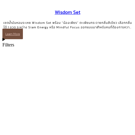
Wisdom Set
เซตน้ำมันหอมระเหย Wisdom Set พร้อม “น้องเพียร” ตะเพียนกระจายกลิ่นสีเขียว เลือกกลิ่น
ได้ 1 ขวด ระหว่าง Siam Energy หรือ Mindful Focus ออกแบบมาสำหรับคนที่ต้องการความ
ชัดเจนและพลังโฟกัส
Learn More
Filters