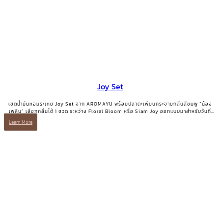
Joy Set
เซตน้ำมันหอมระเหย Joy Set จาก AROMAYU พร้อมปลาตะเพียนกระจายกลิ่นสีชมพู “น้อง
เพลิน” เลือกกลิ่นได้ 1 ขวด ระหว่าง Floral Bloom หรือ Siam Joy ออกแบบมาสำหรับวันที่
ต้องการเติมพลังบวกและรอยยิ้มกลับคืนมา
Learn More