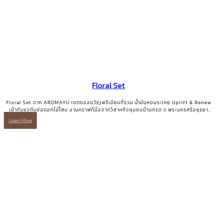
Floral Set
Floral Set จาก AROMAYU เซตของขวัญพรีเมียมที่รวม น้ำมันหอมระเหย Uplift & Renew
เข้ากับแจกันช่อดอกไม้โสน งานคราฟท์มือจากวิสาหกิจชุมชนบ้านกรด จ.พระนครศรีอยุธยา
ของขวัญที่มีทั้งความสวยงามและเรื่องเล่าที่มีความหมาย
Learn More