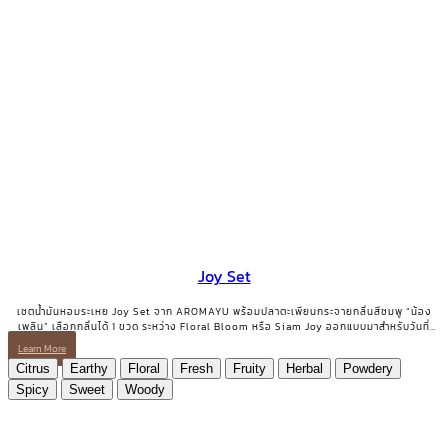
Joy Set
เซตน้ำมันหอมระเหย Joy Set จาก AROMAYU พร้อมปลาตะเพียนกระจายกลิ่นสีชมพู “น้อง
เพลิน” เลือกกลิ่นได้ 1 ขวด ระหว่าง Floral Bloom หรือ Siam Joy ออกแบบมาสำหรับวันที่
ต้องการเติมพลังบวกและรอยยิ้มกลับคืนมา
Learn More
Citrus
Earthy
Floral
Fresh
Fruity
Herbal
Powdery
Spicy
Sweet
Woody