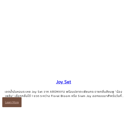
Joy Set
เซตน้ำมันหอมระเหย Joy Set จาก AROMAYU พร้อมปลาตะเพียนกระจายกลิ่นสีชมพู “น้อง
เพลิน” เลือกกลิ่นได้ 1 ขวด ระหว่าง Floral Bloom หรือ Siam Joy ออกแบบมาสำหรับวันที่
ต้องการเติมพลังบวกและรอยยิ้มกลับคืนมา
Learn More