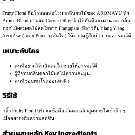
Fruity Floral คือโรลออนอโรมากลิ่นผลไม้ของ AROMAYU นำ
Aroma Blend มาผสม Carrier Oil ทาผิวได้ทันทีและผ่าน อย. กลิ่น
ดอกไม้ผสมผลไม้สดใสจาก Frangipani (ลีลาวดี), Ylang Ylang
(กระดังงา) และ Pomelo (ส้มโอ) ให้ความรู้สึกเบิกบาน อารมณ์ดี
เหมาะกับใคร
คนที่อยากได้กลิ่นสดใส ช่วยให้อารมณ์ดี
ผู้ที่ชอบกลิ่นดอกไม้ผลไม้หวานละมุน
คนที่ชอบพกโรลออนทาผิว
วิธีใช้
กลิ้ง Fruity Floral บริเวณข้อมือ ต้นคอ แล้วสูดหายใจเข้าลึก ๆ
เมื่ออยากเติมความสดชื่น
ส่วนผสมหลัก Key Ingredients