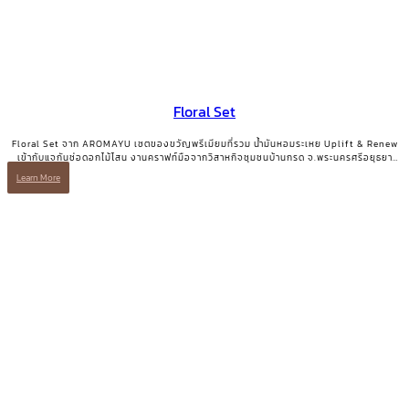
Floral Set
Floral Set จาก AROMAYU เซตของขวัญพรีเมียมที่รวม น้ำมันหอมระเหย Uplift & Renew
เข้ากับแจกันช่อดอกไม้โสน งานคราฟท์มือจากวิสาหกิจชุมชนบ้านกรด จ.พระนครศรีอยุธยา
ของขวัญที่มีทั้งความสวยงามและเรื่องเล่าที่มีความหมาย
Learn More