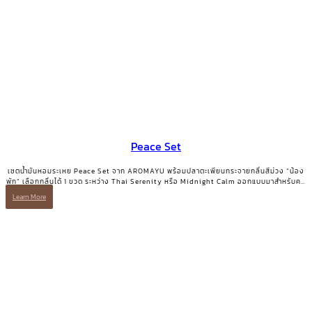
Peace Set
เซตน้ำมันหอมระเหย Peace Set จาก AROMAYU พร้อมปลาตะเพียนกระจายกลิ่นสีม่วง “น้อง
พัก” เลือกกลิ่นได้ 1 ขวด ระหว่าง Thai Serenity หรือ Midnight Calm ออกแบบมาสำหรับคน
ที่ต้องการการพักอย่างแท้จริง
Learn More