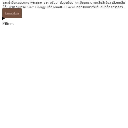
เซตน้ำมันหอมระเหย Wisdom Set พร้อม “น้องเพียร” ตะเพียนกระจายกลิ่นสีเขียว เลือกกลิ่น
ได้ 1 ขวด ระหว่าง Siam Energy หรือ Mindful Focus ออกแบบมาสำหรับคนที่ต้องการความ
ชัดเจนและพลังโฟกัส
Learn More
Filters