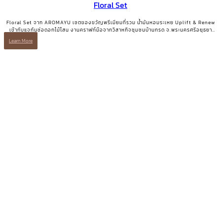
Floral Set
Floral Set จาก AROMAYU เซตของขวัญพรีเมียมที่รวม น้ำมันหอมระเหย Uplift & Renew
เข้ากับแจกันช่อดอกไม้โสน งานคราฟท์มือจากวิสาหกิจชุมชนบ้านกรด จ.พระนครศรีอยุธยา
ของขวัญที่มีทั้งความสวยงามและเรื่องเล่าที่มีความหมาย
Learn More