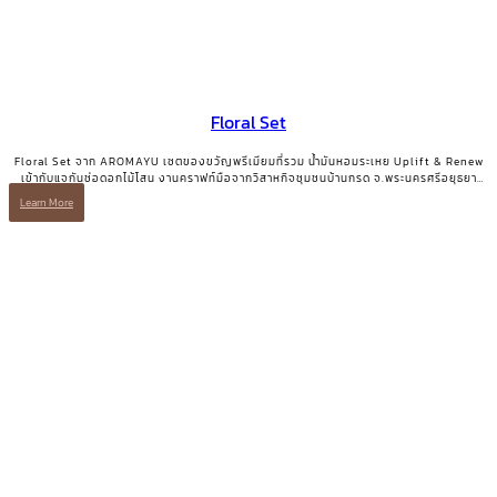
Floral Set
Floral Set จาก AROMAYU เซตของขวัญพรีเมียมที่รวม น้ำมันหอมระเหย Uplift & Renew
เข้ากับแจกันช่อดอกไม้โสน งานคราฟท์มือจากวิสาหกิจชุมชนบ้านกรด จ.พระนครศรีอยุธยา
ของขวัญที่มีทั้งความสวยงามและเรื่องเล่าที่มีความหมาย
Learn More