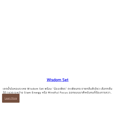
Wisdom Set
เซตน้ำมันหอมระเหย Wisdom Set พร้อม “น้องเพียร” ตะเพียนกระจายกลิ่นสีเขียว เลือกกลิ่น
ได้ 1 ขวด ระหว่าง Siam Energy หรือ Mindful Focus ออกแบบมาสำหรับคนที่ต้องการความ
ชัดเจนและพลังโฟกัส
Learn More