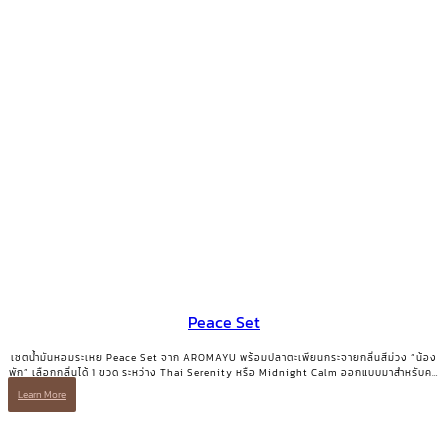
Peace Set
เซตน้ำมันหอมระเหย Peace Set จาก AROMAYU พร้อมปลาตะเพียนกระจายกลิ่นสีม่วง “น้อง
พัก” เลือกกลิ่นได้ 1 ขวด ระหว่าง Thai Serenity หรือ Midnight Calm ออกแบบมาสำหรับคน
ที่ต้องการการพักอย่างแท้จริง
Learn More