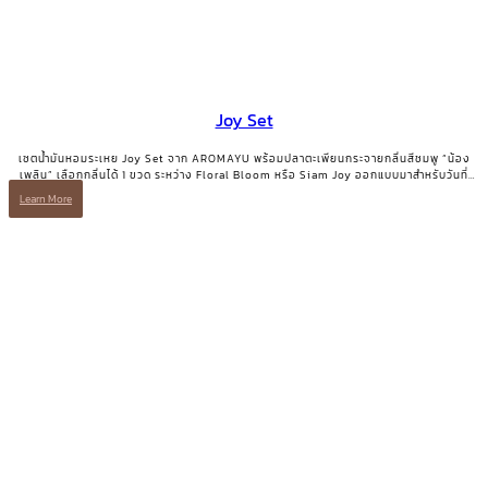
Joy Set
เซตน้ำมันหอมระเหย Joy Set จาก AROMAYU พร้อมปลาตะเพียนกระจายกลิ่นสีชมพู “น้อง
เพลิน” เลือกกลิ่นได้ 1 ขวด ระหว่าง Floral Bloom หรือ Siam Joy ออกแบบมาสำหรับวันที่
ต้องการเติมพลังบวกและรอยยิ้มกลับคืนมา
Learn More