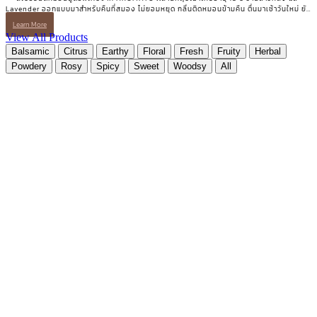
Lavender ออกแบบมาสำหรับคืนที่สมอง ไม่ยอมหยุด กลิ่นติดหมอนข้ามคืน ตื่นมาเช้าวันใหม่ ยัง
ได้กลิ่นจางๆ อยู่ QUIET MIND Pillow & Linen Mist | สเปรย์ฉีดหมอนและผ้าปูที่นอน 10
Learn More
ml.
View All Products
Balsamic
Citrus
Earthy
Floral
Fresh
Fruity
Herbal
Powdery
Rosy
Spicy
Sweet
Woodsy
All