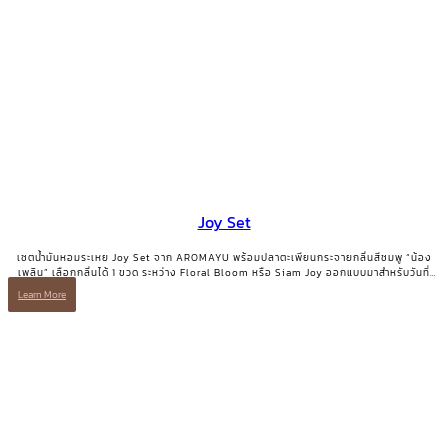
Joy Set
เซตน้ำมันหอมระเหย Joy Set จาก AROMAYU พร้อมปลาตะเพียนกระจายกลิ่นสีชมพู “น้อง
เพลิน” เลือกกลิ่นได้ 1 ขวด ระหว่าง Floral Bloom หรือ Siam Joy ออกแบบมาสำหรับวันที่
ต้องการเติมพลังบวกและรอยยิ้มกลับคืนมา
Learn More