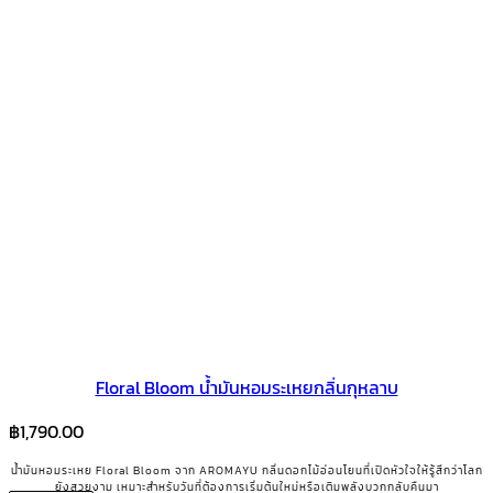
Floral Bloom น้ำมันหอมระเหยกลิ่นกุหลาบ
฿
1,790.00
น้ำมันหอมระเหย Floral Bloom จาก AROMAYU กลิ่นดอกไม้อ่อนโยนที่เปิดหัวใจให้รู้สึกว่าโลก
ยังสวยงาม เหมาะสำหรับวันที่ต้องการเริ่มต้นใหม่หรือเติมพลังบวกกลับคืนมา