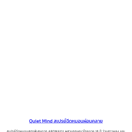
Quiet Mind สเปรย์ฉีดหมอนผ่อนคลาย
สเปรย์ฉีดหมอนสูตรพิเศษจาก AROMAYU ผสานกฤษณาไทยอายุ 18 ปี ว่านสาวหลง และ