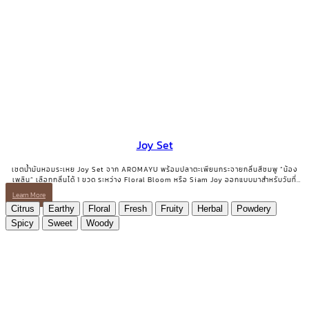
Joy Set
เซตน้ำมันหอมระเหย Joy Set จาก AROMAYU พร้อมปลาตะเพียนกระจายกลิ่นสีชมพู “น้อง
เพลิน” เลือกกลิ่นได้ 1 ขวด ระหว่าง Floral Bloom หรือ Siam Joy ออกแบบมาสำหรับวันที่
ต้องการเติมพลังบวกและรอยยิ้มกลับคืนมา
Learn More
Citrus
Earthy
Floral
Fresh
Fruity
Herbal
Powdery
Spicy
Sweet
Woody