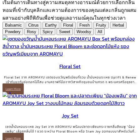
เริ่มต้นการเดินทางสู่ความสมดุลทางอารมณ์ด้วยการเลือกกลิ่น
หอมที่เข้ากับบุคลิกและความต้องการของคุณแต่ละกลิ่นถูกผสม
ผสานอย่างพิถีพิถันเพื่อช่วยดูแลอารมณ์คุณในทุกช่วงเวลา
Balsamic
Citrus
Earthy
Floral
Fresh
Fruity
Herbal
Powdery
Rosy
Spicy
Sweet
Woodsy
All
Floral Set
Floral Set จาก AROMAYU เซตของขวัญพรีเมียมที่รวม น้ำมันหอมระเหย Uplift & Renew
เข้ากับแจกันช่อดอกไม้โสน งานคราฟท์มือจากวิสาหกิจชุมชนบ้านกรด จ.พระนครศรีอยุธยา
ของขวัญที่มีทั้งความสวยงามและเรื่องเล่าที่มีความหมาย
Learn More
Joy Set
เซตน้ำมันหอมระเหย Joy Set จาก AROMAYU พร้อมปลาตะเพียนกระจายกลิ่นสีชมพู “น้อง
เพลิน” เลือกกลิ่นได้ 1 ขวด ระหว่าง Floral Bloom หรือ Siam Joy ออกแบบมาสำหรับวันที่
ต้องการเติมพลังบวกและรอยยิ้มกลับคืนมา
Learn More