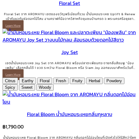
Floral Set
Floral Set จาก AROMAYU เซตของขวัญพรีเมียมที่รวม น้ำมันหอมระเหย Uplift & Renew
เข้ากับแจกันช่อดอกไม้โสน งานคราฟท์มือจากวิสาหกิจชุมชนบ้านกรด จ.พระนครศรีอยุธยา
ของขวัญที่มีทั้งความสวยงามและเรื่องเล่าที่มีความหมาย
Learn More
Joy Set
เซตน้ำมันหอมระเหย Joy Set จาก AROMAYU พร้อมปลาตะเพียนกระจายกลิ่นสีชมพู “น้อง
เพลิน” เลือกกลิ่นได้ 1 ขวด ระหว่าง Floral Bloom หรือ Siam Joy ออกแบบมาสำหรับวันที่
ต้องการเติมพลังบวกและรอยยิ้มกลับคืนมา
Learn More
Citrus
Earthy
Floral
Fresh
Fruity
Herbal
Powdery
Spicy
Sweet
Woody
Floral Bloom น้ำมันหอมระเหยกลิ่นกุหลาบ
฿
1,790.00
น้ำมันหอมระเหย Floral Bloom จาก AROMAYU กลิ่นดอกไม้อ่อนโยนที่เปิดหัวใจให้รู้สึกว่าโลก