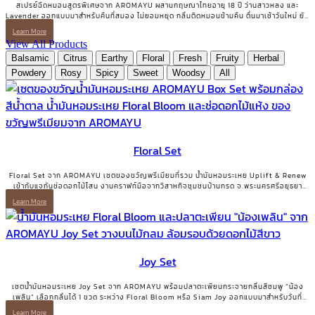
สเปรย์ฉีดหมอนสูตรพิเศษจาก AROMAYU ผสานกฤษณาไทยอายุ 18 ปี ว่านสาวหลง และ
Lavender ออกแบบมาสำหรับคืนที่สมอง ไม่ยอมหยุด กลิ่นติดหมอนข้ามคืน ตื่นมาเช้าวันใหม่ ยัง
ได้กลิ่นจางๆ อยู่ QUIET MIND Pillow & Linen Mist | สเปรย์ฉีดหมอนและผ้าปูที่นอน 10
Learn More
ml.
View All Products
Balsamic
Citrus
Earthy
Floral
Fresh
Fruity
Herbal
Powdery
Rosy
Spicy
Sweet
Woodsy
All
Floral Set
Floral Set จาก AROMAYU เซตของขวัญพรีเมียมที่รวม น้ำมันหอมระเหย Uplift & Renew
เข้ากับแจกันช่อดอกไม้โสน งานคราฟท์มือจากวิสาหกิจชุมชนบ้านกรด จ.พระนครศรีอยุธยา
ของขวัญที่มีทั้งความสวยงามและเรื่องเล่าที่มีความหมาย
Learn More
Joy Set
เซตน้ำมันหอมระเหย Joy Set จาก AROMAYU พร้อมปลาตะเพียนกระจายกลิ่นสีชมพู “น้อง
เพลิน” เลือกกลิ่นได้ 1 ขวด ระหว่าง Floral Bloom หรือ Siam Joy ออกแบบมาสำหรับวันที่
ต้องการเติมพลังบวกและรอยยิ้มกลับคืนมา
Learn More