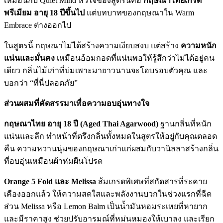
เหมือนกับ Quiet Mind หัวใจของสูตรนี้คือ
กฤษณาไทยเกรด
พรีเมียม อายุ 18 ปีขึ้นไป
แต่บทบาทของกฤษณาใน Warm
Embrace ต่างออกไป
ในสูตรนี้ กฤษณาไม่ได้สร้างความเงียบสงบ แต่สร้าง
ความหนัก
แน่นและมั่นคง
เหมือนอ้อมกอดที่แน่นพอให้รู้สึกว่าไม่ได้อยู่คน
เดียว กลิ่นไม้เก่าที่บ่มเพาะมายาวนานจะโอบรอบตัวคุณ และ
บอกว่า “ที่นี่ปลอดภัย”
ส่วนผสมที่คัดสรรมาเพื่อความอบอุ่นทางใจ
กฤษณาไทย อายุ 18 ปี (Aged Thai Agarwood)
ฐานกลิ่นที่หนัก
แน่นและลึก ทำหน้าที่ตรึงกลิ่นทั้งหมดในสูตรให้อยู่กับคุณตลอด
คืน ความหวานนุ่มของกฤษณาเก่าแก่ผสมกับวานิลลาสร้างกลิ่น
ที่อบอุ่นเหมือนผ้าห่มผืนโปรด
Orange 5 Fold และ Melissa
ส้มเกรดพิเศษที่สกัดสารที่ระคาย
เคืองออกแล้ว ให้ความสดใสและพลังงานบวกในช่วงแรกที่ฉีด
ส่วน Melissa หรือ Lemon Balm เป็นน้ำมันหอมระเหยที่หายาก
และมีราคาสูง ช่วยปรับอารมณ์ที่หม่นหมองให้เบาลง และเรียก