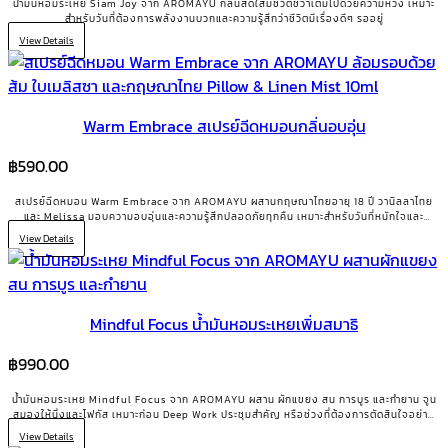
น้ำมันหอมระเหย Siam Joy จาก AROMAYU กลิ่นสดใสมีชีวิตชีวาเต็มไปด้วยความหวัง เหมาะ
สำหรับวันที่ต้องการพลังงานบวกและความรู้สึกว่าชีวิตมีเรื่องดีๆ รออยู่
View Details
Warm Embrace สเปรย์ฉีดหมอนกลิ่นอบอุ่น
฿
590.00
สเปรย์ฉีดหมอน Warm Embrace จาก AROMAYU ผสานกฤษณาไทยอายุ 18 ปี วานิลลาไทย
และ Melissa มอบความอบอุ่นและความรู้สึกปลอดภัยทุกคืน เหมาะสำหรับวันที่หนักใจและ
ต้องการกำลังใจ
View Details
Mindful Focus น้ำมันหอมระเหยเพิ่มสมาธิ
฿
990.00
น้ำมันหอมระเหย Mindful Focus จาก AROMAYU ผสาน ผักแขยง สน การบูร และกำยาน จูน
สมองให้นิ่งและโฟกัส เหมาะก่อน Deep Work ประชุมสำคัญ หรือช่วงที่ต้องการตัดสินใจอย่าง
ชัดเจน
View Details