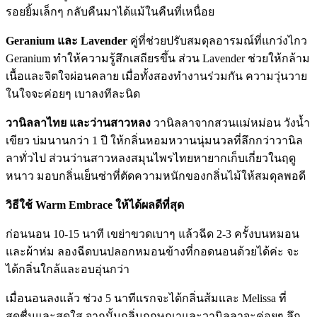
รอยยิ้มเล็กๆ กลับคืนมาได้แม้ในคืนที่เหนื่อย
Geranium และ Lavender
คู่ที่ช่วยปรับสมดุลอารมณ์ที่แกว่งไกว
Geranium ทำให้ความรู้สึกเสถียรขึ้น ส่วน Lavender ช่วยให้กล้าม
เนื้อและจิตใจผ่อนคลาย เมื่อทั้งสองทำงานร่วมกัน ความวุ่นวาย
ในใจจะค่อยๆ เบาลงทีละนิด
วานิลลาไทย และว่านสาวหลง
วานิลลาจากสวนแม่หม่อน วังน้ำ
เขียว บ่มนานกว่า 1 ปี ให้กลิ่นหอมหวานนุ่มนวลที่ลึกกว่าวานิล
ลาทั่วไป ส่วนว่านสาวหลงสมุนไพรไทยหายากเก็บเกี่ยวในฤดู
หนาว มอบกลิ่นเย็นซ่าที่ตัดความหนักของกลิ่นไม้ให้สมดุลพอดี
วิธีใช้ Warm Embrace ให้ได้ผลดีที่สุด
ก่อนนอน 10-15 นาที เขย่าขวดเบาๆ แล้วฉีด 2-3 ครั้งบนหมอน
และผ้าห่ม ลองฉีดบนปลอกหมอนข้างที่กอดนอนด้วยได้ค่ะ จะ
ได้กลิ่นใกล้และอบอุ่นกว่า
เมื่อนอนลงแล้ว ช่วง 5 นาทีแรกจะได้กลิ่นส้มและ Melissa ที่
สดชื่นและสดใส จากนั้นกลิ่นกฤษณาและวานิลลาจะค่อยๆ ลึก